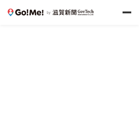
ホーム
>
システムについて
> 新機能紹介
新機能紹介
国の公的基盤への対応から、現場を支えるウェアラブル
まで。
Go!Me! は止まらずに進化し続けます。
デジタル庁 ABR 対応
2026年刷新 電子マニフェスト
ウェアラブル連携