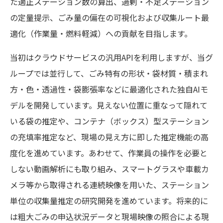
た適正ステーション数の算出、過剰・不足ステーション
の定量提示、ごみ量の偏在の可視化および収集ルート最
適化（作業量・燃料軽減）への貢献を目指します。
当初はクラウドサービスの汎用APIを利用しますが、当グ
ループでは並行して、ごみ特有の形状・袋材質・積まれ
方・色・透過性・袋膨張率などに最適化された独自AIモ
デルを開発しています。見えない位置に重なって隠れて
いる袋の推定や、コンテナ（ボックス）型ステーション
の充填率推定など、現場の見え方に即した推定機能の高
度化を進めています。あわせて、作業員の操作を必要と
しない動画解析にも取り組み、スマートグラスや車載カ
メラ等から取得される連続映像を用いた、ステーション
単位の収集量推定の研究開発を進めています。将来的に
は粗大ごみの申込状況データと現場映像の照合による現